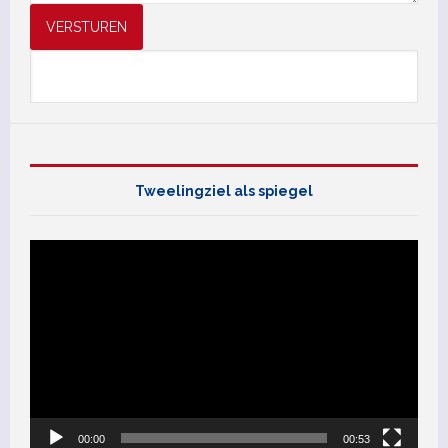
VERSTUREN
Tweelingziel als spiegel
Videospeler
00:00
00:53