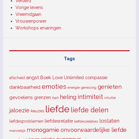
Verliefd
Vorige levens
Vreemdgaan
Vrouwenpower
Workshops ervaringen
Tags
angst
Boek Love Unlimited
compassie
afscheid
emoties
genieten
dankbaarheid
energie
genezing
intimiteit
heling
gevoelens
grenzen
hart
intuïtie
liefde
liefde delen
jaloezie
keuzes
loslaten
liefdesrelatie
liefdesproblemen
liefdesrelaties
monogamie
onvoorwaardelijke liefde
mannelijk