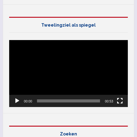
Tweelingziel als spiegel
Videospeler
00:00
00:53
Zoeken