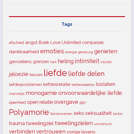
Tags
angst
Boek Love Unlimited
compassie
afscheid
emoties
genieten
dankbaarheid
energie
genezing
intimiteit
heling
gevoelens
grenzen
hart
intuïtie
liefde
liefde delen
jaloezie
keuzes
loslaten
liefdesrelatie
liefdesproblemen
liefdesrelaties
monogamie
onvoorwaardelijke liefde
mannelijk
overgave
open relatie
openheid
pijn
Polyamorie
seks
seksualiteit
tantra
Samenwerken
tweelingzielen
trauma
tweelingziel
universum
verbinden
vertrouwen
vorige levens