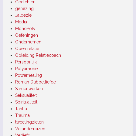
Gedichten
genezing
Jaloezie
Media
MonoPoly
Oefeningen
Ondernemen
Open relatie
Opleiding Relatiecoach
Persoonlijk
Polyamorie
Powerhealing
Roman Dubbelliefde
Samenwerken
Seksualiteit
Spiritualiteit
Tantra
Trauma
tweelingzielen
Veranderreizen
Verliefd