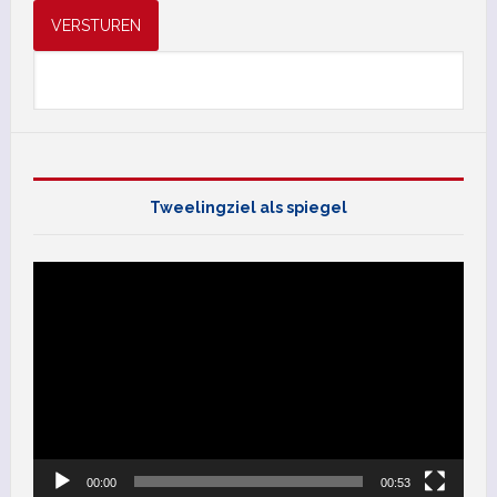
VERSTUREN
Tweelingziel als spiegel
Videospeler
00:00
00:53