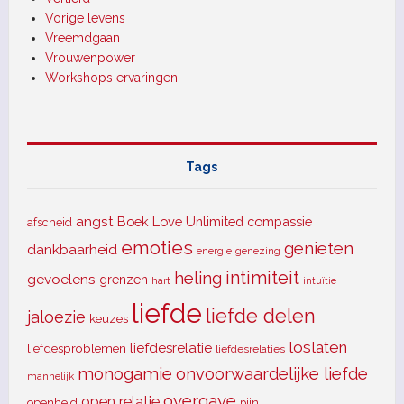
Vorige levens
Vreemdgaan
Vrouwenpower
Workshops ervaringen
Tags
angst
Boek Love Unlimited
compassie
afscheid
emoties
genieten
dankbaarheid
energie
genezing
intimiteit
heling
gevoelens
grenzen
hart
intuïtie
liefde
liefde delen
jaloezie
keuzes
loslaten
liefdesrelatie
liefdesproblemen
liefdesrelaties
monogamie
onvoorwaardelijke liefde
mannelijk
overgave
open relatie
openheid
pijn