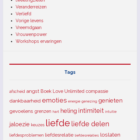
Veranderreizen
Verliefd
Vorige levens
Vreemdgaan
Vrouwenpower
Workshops ervaringen
Tags
angst
Boek Love Unlimited
compassie
afscheid
emoties
genieten
dankbaarheid
energie
genezing
intimiteit
heling
gevoelens
grenzen
hart
intuïtie
liefde
liefde delen
jaloezie
keuzes
loslaten
liefdesrelatie
liefdesproblemen
liefdesrelaties