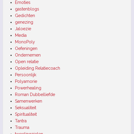
Emoties
gastenblogs
Gedichten
genezing
Jaloezie
Media
MonoPoly
Oefeningen
Ondernemen
Open relatie
Opleiding Relatiecoach
Persoonlijk
Polyamorie
Powerhealing
Roman Dubbelliefde
Samenwerken
Seksualiteit
Spiritualiteit
Tantra
Trauma
tweelingzielen