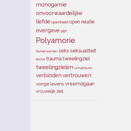
monogamie
onvoorwaardelijke
liefde
open relatie
openheid
overgave
pijn
Polyamorie
seks
seksualiteit
Samenwerken
trauma
tweelingziel
tantra
tweelingzielen
universum
verbinden
vertrouwen
vreemdgaan
vorige levens
ziel
vrouwelijk