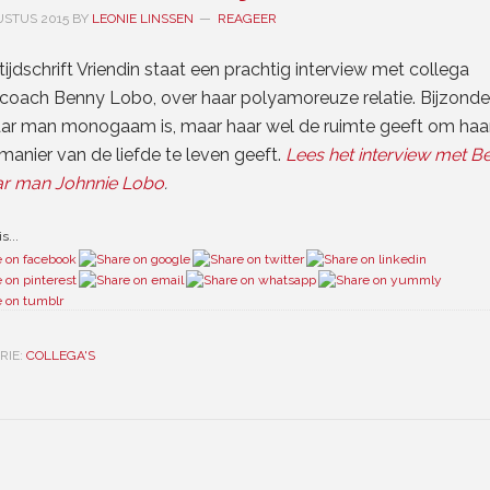
USTUS 2015
BY
LEONIE LINSSEN
REAGEER
 tijdschrift Vriendin staat een prachtig interview met collega
ecoach Benny Lobo, over haar polyamoreuze relatie. Bijzonder
aar man monogaam is, maar haar wel de ruimte geeft om haa
manier van de liefde te leven geeft.
Lees het interview met B
ar man Johnnie Lobo
.
s...
RIE:
COLLEGA'S