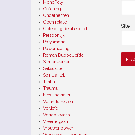
MonoPoly
Oefeningen
Ondernemen
Open relatie
Site
Opleiding Relatiecoach
Persoonlijk
Polyamorie
Powerhealing
Roman Dubbelliefde
Samenwerken
Seksualiteit
Spiritualiteit
Tantra
Trauma
tweelingzielen
Veranderreizen
Verliefd
Vorige levens
Vreemdgaan
Vrouwenpower
Workshops ervaringen