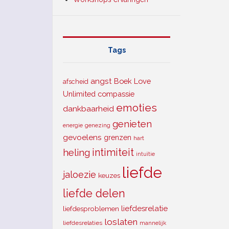
Tags
angst
Boek Love
afscheid
Unlimited
compassie
emoties
dankbaarheid
genieten
energie
genezing
gevoelens
grenzen
hart
intimiteit
heling
intuïtie
liefde
jaloezie
keuzes
liefde delen
liefdesrelatie
liefdesproblemen
loslaten
liefdesrelaties
mannelijk