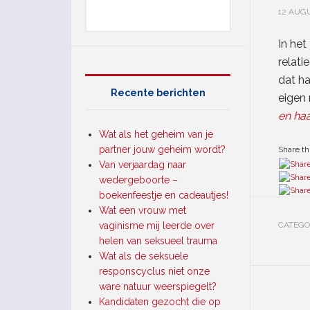
12 AUG
In het
relati
dat h
Recente berichten
eigen 
en ha
Wat als het geheim van je
partner jouw geheim wordt?
Share thi
Van verjaardag naar
wedergeboorte –
boekenfeestje en cadeautjes!
Wat een vrouw met
vaginisme mij leerde over
CATEGO
helen van seksueel trauma
Wat als de seksuele
responscyclus niet onze
ware natuur weerspiegelt?
Kandidaten gezocht die op