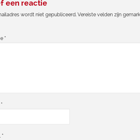
f een reactie
ailadres wordt niet gepubliceerd.
Vereiste velden zijn gemar
ie
*
m
*
l
*