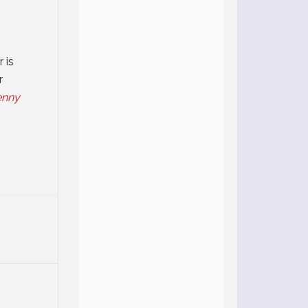
 is
r
enny