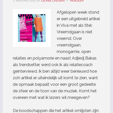
2 JANUARI 2012
BY
LEONIE LINSSEN
REAGEER
Afgelopen week stond
er een uitgebreid artikel
in Viva met als titel:
Vreemdgaan is niet
vreemd. Over
vreemdgaan,
monogamie, open
relaties en polyamorie en naast Adjiedj Bakas
als trendsetter, werd ook ik als relatiecoach
geinterviewd. Ik ben altijd weer benieuwd hoe
zo’n artikel er uiteindelijk uit komt te zien, want
de opmaak bepaalt voor een groot gedeelte
de sfeer en de toon van de muziek. Komt het
overeen met wat ik lezers wil meegeven?
De boodschappen die het artikel omlijsten zijn: