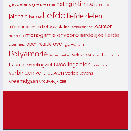
intimiteit
heling
gevoelens
grenzen
hart
intuïtie
liefde
liefde delen
jaloezie
keuzes
loslaten
liefdesrelatie
liefdesproblemen
liefdesrelaties
monogamie
onvoorwaardelijke liefde
mannelijk
overgave
open relatie
openheid
pijn
Polyamorie
seks
seksualiteit
tantra
Samenwerken
tweelingzielen
trauma
tweelingziel
universum
verbinden
vertrouwen
vorige levens
vreemdgaan
ziel
vrouwelijk