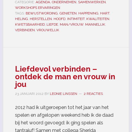
CATEGORIE:
AGENDA
,
ONDERNEMEN
,
SAMENWERKEN
,
WORKSHOPS ERVARINGEN
TAGS:
BEWUSTWORDING
,
GENIETEN
,
HAPPENING
,
HART
,
HELING
,
HERSTELLEN
,
HOOFD
,
INTIMITEIT
,
KWALITEITEN
,
KWETSBAARHEID
,
LIEFDE
,
MAN/VROUW
,
MANNELIJK
,
VERBINDEN
,
VROUWELIJK
Liefdevol verbinden –
ontdek de man en vrouw in
jou
23 JANUARI 2012
BY
LEONIE LINSSEN
2 REACTIES
2012 had ik uitgeroepen tot het jaar van het
spelen en afgelopen weekend heb ik de daad
bij het woord gevoegd: ik ging spelen als
tantrajuf! Samen met collega Sherida