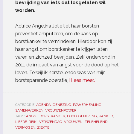
bevrijding van iets dat losgelaten wil
worden.
Actrice Angelina Jolie liet haar borsten
preventief amputeren, om de kans op
borstkanker te verminderen. Hierdoor kon zij
haar angst om borstkanker te krijgen laten
varen en zichzelf bevrijden. Zelf ondervond in
2011 de impact van angst voor de dood op het
leven. Terwijl ik herstellende was van mijn
borstsparende operatie,
[Lees meer…]
CATEGORIE:
AGENDA
,
GENEZING
,
POWERHEALING
,
SAMENWERKEN
,
VROUWENPOWER
TAGS:
ANGST
,
BORSTKANKER
,
DOOD
,
GENEZING
,
KANKER
,
LIEFDE
,
REIKI
,
VERWENDAG
,
VROUWEN
,
ZELFHELEND
VERMOGEN
,
ZIEKTE