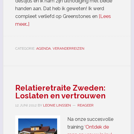
destijds en ik nam zijn uitnodiging met beide
handen aan. Dat heb ik geweten! Ik werd
compleet verliefd op Greenstones en
[Lees
meer…]
CATEGORIE:
AGENDA
,
VERANDERREIZEN
Relatieretraite Zweden:
Loslaten en vertrouwen
12 JUNI 2012
BY
LEONIE LINSSEN
REAGEER
Na onze succesvolle
training
‘Ontdek de