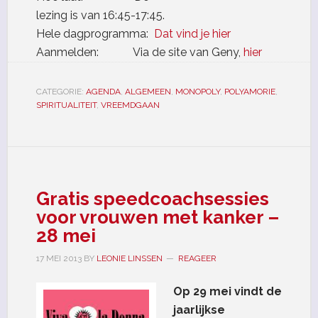
lezing is van 16:45-17:45.
Hele dagprogramma:
Dat vind je hier
Aanmelden: Via de site van Geny,
hier
CATEGORIE:
AGENDA
,
ALGEMEEN
,
MONOPOLY
,
POLYAMORIE
,
SPIRITUALITEIT
,
VREEMDGAAN
Gratis speedcoachsessies
voor vrouwen met kanker –
28 mei
17 MEI 2013
BY
LEONIE LINSSEN
REAGEER
Op 29 mei vindt de
jaarlijkse