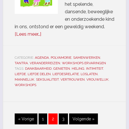
het spelende,
dansende, beweeglijke
en onderzoekende kind
in ons, ontstond er een geweldig weekend.
[Lees meer…]
CATEGORIE:
AGENDA
,
POLYAMORIE
,
SAMENWERKEN
,
TANTRA
,
VERANDERREIZEN
,
WORKSHOPS ERVARINGEN
TAGS:
DANKBAARHEID
,
GENIETEN
,
HELING
,
INTIMITEIT
,
LIEFDE
,
LIEFDE DELEN
,
LIEFDESRELATIE
,
LOSLATEN
,
MANNELIJK
,
SEKSUALITEIT
,
VERTROUWEN
,
VROUWELIJK
,
WORKSHOPS
« Vorige
1
2
3
Volgende »