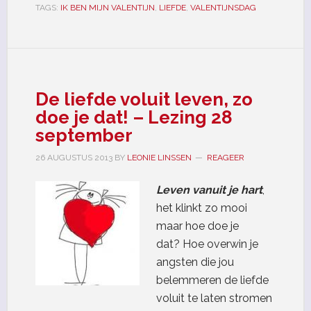
TAGS:
IK BEN MIJN VALENTIJN
,
LIEFDE
,
VALENTIJNSDAG
De liefde voluit leven, zo
doe je dat! – Lezing 28
september
26 AUGUSTUS 2013
BY
LEONIE LINSSEN
REAGEER
Leven vanuit je hart
,
het klinkt zo mooi
maar hoe doe je
dat? Hoe overwin je
angsten die jou
belemmeren de liefde
voluit te laten stromen