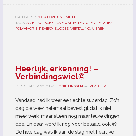
CATEGORIE:
BOEK LOVE UNLIMITED
TAGS:
AMERIKA
,
BOEK LOVE UNLIMITED
,
OPEN RELATIES
,
POLYAMORIE
,
REVIEW
,
SUCCES
,
VERTALING
,
VIEREN
Heerlijk, erkenning! –
Verbindingswiel©
11 DECEMBER 2010
BY
LEONIE LINSSEN
REAGEER
Vandaag had ik weer een echte superdag. Zo’n
dag die weer helemaal bevestigt dat ik niet
meer werk, maar alleen nog maar leuke dingen
doe. En daar word ik nog voor betaald ook 😉
De hele dag was ik aan de slag met heerlijke