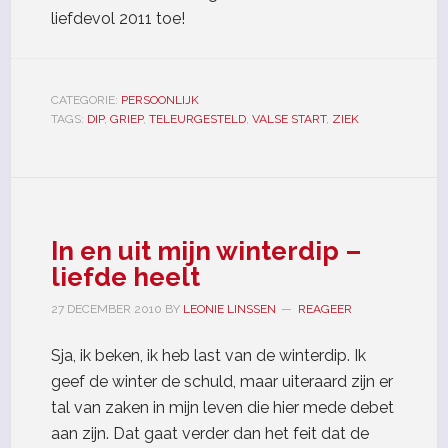
liefdevol 2011 toe!
CATEGORIE:
PERSOONLIJK
TAGS:
DIP
,
GRIEP
,
TELEURGESTELD
,
VALSE START
,
ZIEK
In en uit mijn winterdip –
liefde heelt
27 DECEMBER 2010
BY
LEONIE LINSSEN
REAGEER
Sja, ik beken, ik heb last van de winterdip. Ik
geef de winter de schuld, maar uiteraard zijn er
tal van zaken in mijn leven die hier mede debet
aan zijn. Dat gaat verder dan het feit dat de