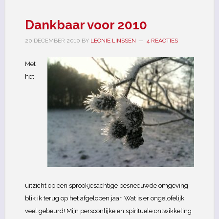
Dankbaar voor 2010
20 DECEMBER 2010
BY
LEONIE LINSSEN
4 REACTIES
M
et
het
uitzicht op een sprookjesachtige besneeuwde omgeving
blik ik terug op het afgelopen jaar. Wat is er ongelofelijk
veel gebeurd! Mijn persoonlijke en spirituele ontwikkeling